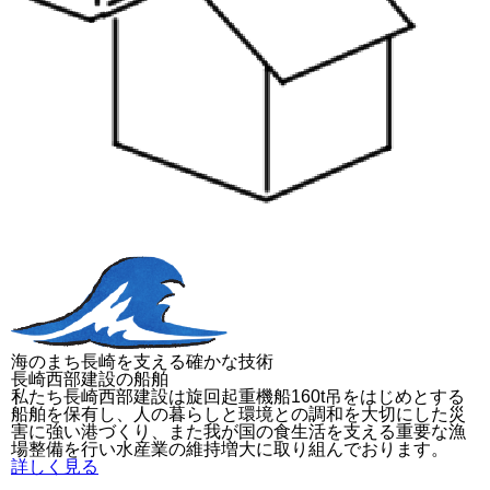
海のまち長崎を支える確かな技術
長崎西部建設の船舶
私たち長崎西部建設は旋回起重機船160t吊をはじめとする
船舶を保有し、人の暮らしと環境との調和を大切にした災
害に強い港づくり、また我が国の食生活を支える重要な漁
場整備を行い水産業の維持増大に取り組んでおります。
詳しく見る