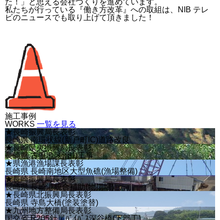
た！」と思える会社づくりを進めています。
私たちが行っている『働き方改革』への取組は、NIB テレ
ビのニュースでも取り上げて頂きました！
施工事例
WORKS
一覧を見る
★長崎振興局長表彰
長崎県 南環状線(新戸町IC)道路改良
★長崎県央振興局長表彰
長崎県 古里地区治山工事
★県漁港漁場課長表彰
長崎県 長崎南地区大型魚礁(漁場整備)
★長崎振興局長表彰
長崎県 長崎港統合補助(物揚場)
★長崎県北振興局長表彰
長崎県 寺島大橋(塗装塗替)
★九州地方整備局長表彰
国交省 R205針尾ﾊﾞｲﾊﾟｽ深谷橋(下部工)