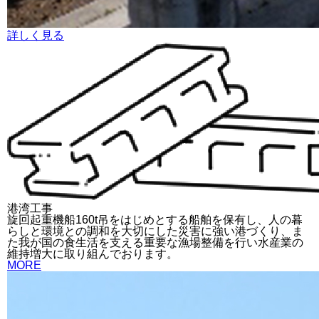
詳しく見る
港湾工事
旋回起重機船160t吊をはじめとする船舶を保有し、人の暮
らしと環境との調和を大切にした災害に強い港づくり、ま
た我が国の食生活を支える重要な漁場整備を行い水産業の
維持増大に取り組んでおります。
MORE