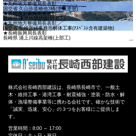
★九州地方整備局長表彰
国交省 久山歩道橋他3橋(塗装塗替)
★長崎県央振興局長表彰
長崎県 諫早外環状線(切土工)
★九州地方整備局長表彰
国交省 長崎営繕事務所解体工事(ｱｽﾍﾞｽﾄ含有建築物)
★長崎振興局長表彰
長崎県 浦上川線高架橋(上部工)
株式会社長崎西部建設は、長崎県長崎市で、一般土
木・維持工事・港湾工事・耐震補強・塗装・防水・解
体・漁場整備事業等に携わる会社です。確かな技術で
「誠実、迅速、安心」の３つをお客様にご提供しま
す。
営業時間：8:00 ～ 17:00
定休日：土・日・祝日