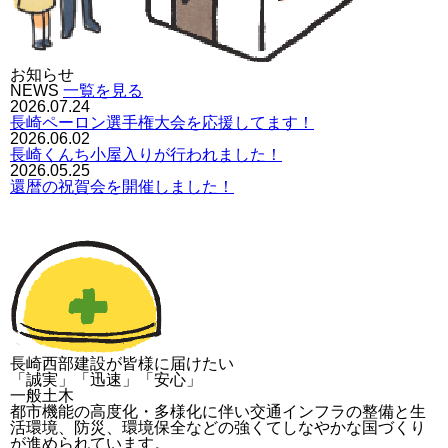
お知らせ
NEWS
一覧を見る
2026.07.24
長崎ペーロン選手権大会を応援してます！
2026.06.02
長崎くんち小屋入りが行われました！
2026.05.25
還暦の祝賀会を開催しました！
長崎西部建設が皆様に届けたい
「誠実」「迅速」「安心」
一般土木
都市機能の高度化・多様化に伴い交通インフラの整備と生
活環境、防災、環境保全などの強くてしなやかな国づくり
が進められています。