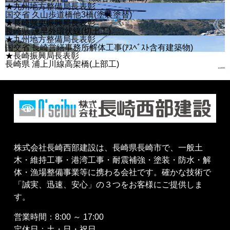
★九州地方整備局長表彰
国交省 久山歩道橋他3橋(塗装塗替)
★長崎県央振興局長表彰
長崎県 諫早外環状線(切土工)
★九州地方整備局長表彰
国交省 長崎営繕事務所解体工事(ｱｽﾍﾞｽﾄ含有建築物)
★長崎振興局長表彰
長崎県 浦上川線高架橋(上部工)
株式会社長崎西部建設は、長崎県長崎市で、一般土
木・維持工事・港湾工事・耐震補強・塗装・防水・解
体・漁場整備事業等に携わる会社です。確かな技術で
「誠実、迅速、安心」の３つをお客様にご提供しま
す。
営業時間：8:00 ～ 17:00
定休日：土・日・祝日