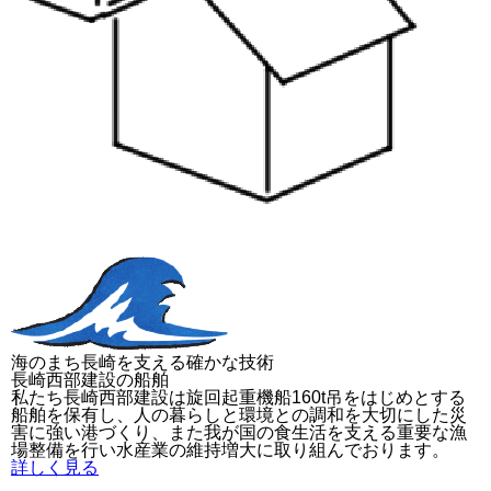
海のまち長崎を支える確かな技術
長崎西部建設の船舶
私たち長崎西部建設は旋回起重機船160t吊をはじめとする
船舶を保有し、人の暮らしと環境との調和を大切にした災
害に強い港づくり、また我が国の食生活を支える重要な漁
場整備を行い水産業の維持増大に取り組んでおります。
詳しく見る