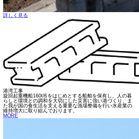
詳しく見る
港湾工事
旋回起重機船160t吊をはじめとする船舶を保有し、人の暮
らしと環境との調和を大切にした災害に強い港づくり、ま
た我が国の食生活を支える重要な漁場整備を行い水産業の
維持増大に取り組んでおります。
MORE