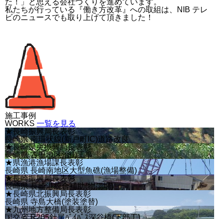
た！」と思える会社づくりを進めています。
私たちが行っている『働き方改革』への取組は、NIB テレ
ビのニュースでも取り上げて頂きました！
施工事例
WORKS
一覧を見る
★長崎振興局長表彰
長崎県 南環状線(新戸町IC)道路改良
★長崎県央振興局長表彰
長崎県 古里地区治山工事
★県漁港漁場課長表彰
長崎県 長崎南地区大型魚礁(漁場整備)
★長崎振興局長表彰
長崎県 長崎港統合補助(物揚場)
★長崎県北振興局長表彰
長崎県 寺島大橋(塗装塗替)
★九州地方整備局長表彰
国交省 R205針尾ﾊﾞｲﾊﾟｽ深谷橋(下部工)