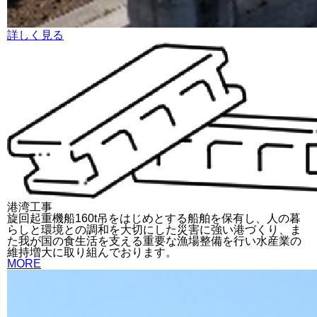
詳しく見る
港湾工事
旋回起重機船160t吊をはじめとする船舶を保有し、人の暮
らしと環境との調和を大切にした災害に強い港づくり、ま
た我が国の食生活を支える重要な漁場整備を行い水産業の
維持増大に取り組んでおります。
MORE