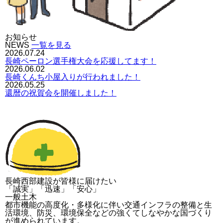
お知らせ
NEWS
一覧を見る
2026.07.24
長崎ペーロン選手権大会を応援してます！
2026.06.02
長崎くんち小屋入りが行われました！
2026.05.25
還暦の祝賀会を開催しました！
長崎西部建設が皆様に届けたい
「誠実」「迅速」「安心」
一般土木
都市機能の高度化・多様化に伴い交通インフラの整備と生
活環境、防災、環境保全などの強くてしなやかな国づくり
が進められています。