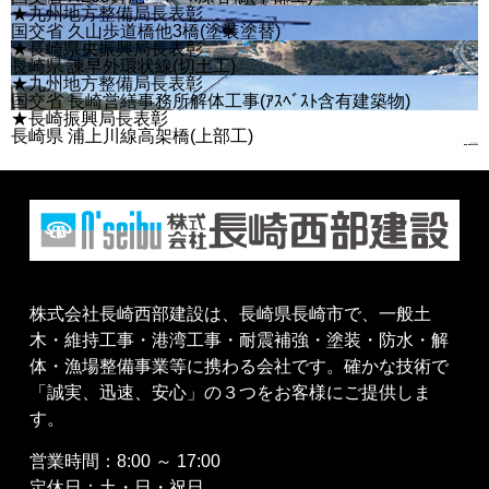
★九州地方整備局長表彰
国交省 久山歩道橋他3橋(塗装塗替)
★長崎県央振興局長表彰
長崎県 諫早外環状線(切土工)
★九州地方整備局長表彰
国交省 長崎営繕事務所解体工事(ｱｽﾍﾞｽﾄ含有建築物)
★長崎振興局長表彰
長崎県 浦上川線高架橋(上部工)
株式会社長崎西部建設は、長崎県長崎市で、一般土
木・維持工事・港湾工事・耐震補強・塗装・防水・解
体・漁場整備事業等に携わる会社です。確かな技術で
「誠実、迅速、安心」の３つをお客様にご提供しま
す。
営業時間：8:00 ～ 17:00
定休日：土・日・祝日