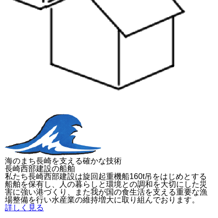
海のまち長崎を支える確かな技術
長崎西部建設の船舶
私たち長崎西部建設は旋回起重機船160t吊をはじめとする
船舶を保有し、人の暮らしと環境との調和を大切にした災
害に強い港づくり、また我が国の食生活を支える重要な漁
場整備を行い水産業の維持増大に取り組んでおります。
詳しく見る