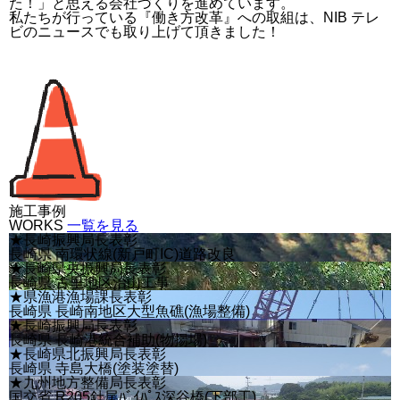
た！」と思える会社づくりを進めています。
私たちが行っている『働き方改革』への取組は、NIB テレ
ビのニュースでも取り上げて頂きました！
施工事例
WORKS
一覧を見る
★長崎振興局長表彰
長崎県 南環状線(新戸町IC)道路改良
★長崎県央振興局長表彰
長崎県 古里地区治山工事
★県漁港漁場課長表彰
長崎県 長崎南地区大型魚礁(漁場整備)
★長崎振興局長表彰
長崎県 長崎港統合補助(物揚場)
★長崎県北振興局長表彰
長崎県 寺島大橋(塗装塗替)
★九州地方整備局長表彰
国交省 R205針尾ﾊﾞｲﾊﾟｽ深谷橋(下部工)