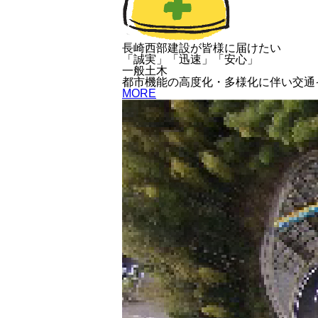
長崎西部建設が皆様に届けたい
「誠実」「迅速」「安心」
一般土木
都市機能の高度化・多様化に伴い交通
MORE