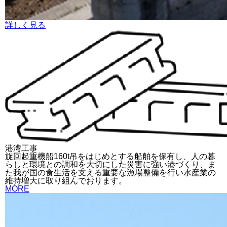
詳しく見る
港湾工事
旋回起重機船160t吊をはじめとする船舶を保有し、人の暮
らしと環境との調和を大切にした災害に強い港づくり、ま
た我が国の食生活を支える重要な漁場整備を行い水産業の
維持増大に取り組んでおります。
MORE