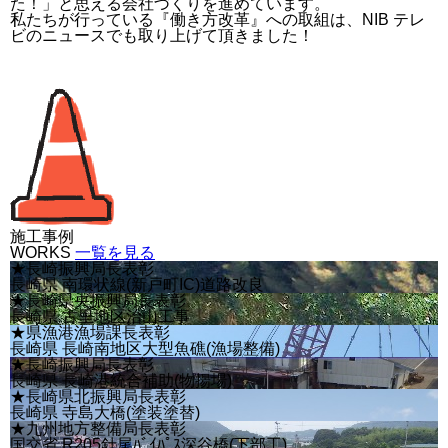
た！」と思える会社づくりを進めています。
私たちが行っている『働き方改革』への取組は、NIB テレ
ビのニュースでも取り上げて頂きました！
施工事例
WORKS
一覧を見る
★長崎振興局長表彰
長崎県 南環状線(新戸町IC)道路改良
★長崎県央振興局長表彰
長崎県 古里地区治山工事
★県漁港漁場課長表彰
長崎県 長崎南地区大型魚礁(漁場整備)
★長崎振興局長表彰
長崎県 長崎港統合補助(物揚場)
★長崎県北振興局長表彰
長崎県 寺島大橋(塗装塗替)
★九州地方整備局長表彰
国交省 R205針尾ﾊﾞｲﾊﾟｽ深谷橋(下部工)