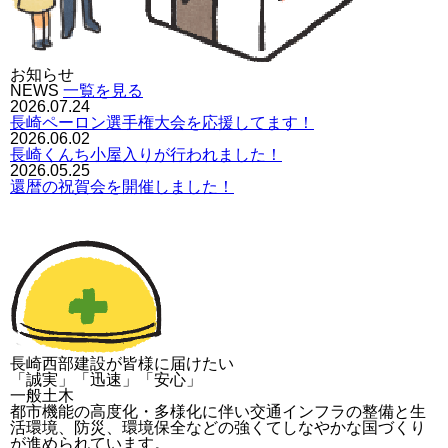
お知らせ
NEWS
一覧を見る
2026.07.24
長崎ペーロン選手権大会を応援してます！
2026.06.02
長崎くんち小屋入りが行われました！
2026.05.25
還暦の祝賀会を開催しました！
長崎西部建設が皆様に届けたい
「誠実」「迅速」「安心」
一般土木
都市機能の高度化・多様化に伴い交通インフラの整備と生
活環境、防災、環境保全などの強くてしなやかな国づくり
が進められています。