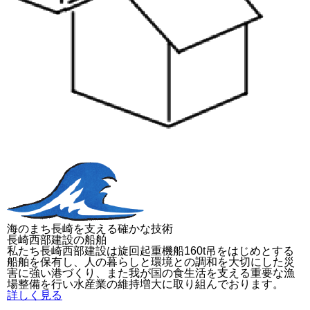
海のまち長崎を支える確かな技術
長崎西部建設の船舶
私たち長崎西部建設は旋回起重機船160t吊をはじめとする
船舶を保有し、人の暮らしと環境との調和を大切にした災
害に強い港づくり、また我が国の食生活を支える重要な漁
場整備を行い水産業の維持増大に取り組んでおります。
詳しく見る