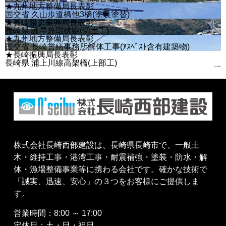
★九州地方整備局長表彰
国交省 久山歩道橋他3橋(塗装塗替)
★長崎県央振興局長表彰
長崎県 諫早外環状線(切土工)
★九州地方整備局長表彰
国交省 長崎営繕事務所解体工事(ｱｽﾍﾞｽﾄ含有建築物)
★長崎振興局長表彰
長崎県 浦上川線高架橋(上部工)
株式会社長崎西部建設は、長崎県長崎市で、一般土
木・維持工事・港湾工事・耐震補強・塗装・防水・解
体・漁場整備事業等に携わる会社です。確かな技術で
「誠実、迅速、安心」の３つをお客様にご提供しま
す。
営業時間：8:00 ～ 17:00
定休日：土・日・祝日