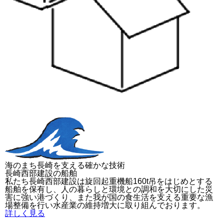
海のまち長崎を支える確かな技術
長崎西部建設の船舶
私たち長崎西部建設は旋回起重機船160t吊をはじめとする
船舶を保有し、人の暮らしと環境との調和を大切にした災
害に強い港づくり、また我が国の食生活を支える重要な漁
場整備を行い水産業の維持増大に取り組んでおります。
詳しく見る