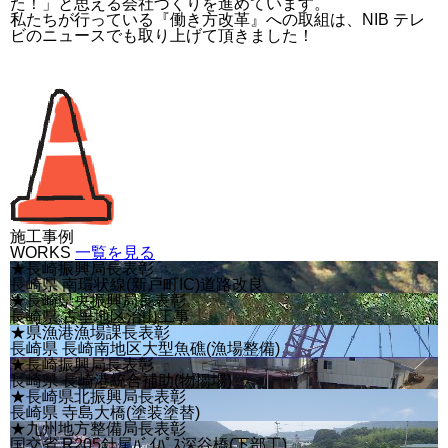
た！」と思える会社づくりを進めています。
私たちが行っている『働き方改革』への取組は、NIB テレ
ビのニュースでも取り上げて頂きました！
施工事例
WORKS
一覧を見る
★長崎振興局長表彰
長崎県 南環状線(新戸町IC)道路改良
★長崎県央振興局長表彰
長崎県 古里地区治山工事
★県漁港漁場課長表彰
長崎県 長崎南地区大型魚礁(漁場整備)
★長崎振興局長表彰
長崎県 長崎港統合補助(物揚場)
★長崎県北振興局長表彰
長崎県 寺島大橋(塗装塗替)
★九州地方整備局長表彰
国交省 R205針尾ﾊﾞｲﾊﾟｽ深谷橋(下部工)