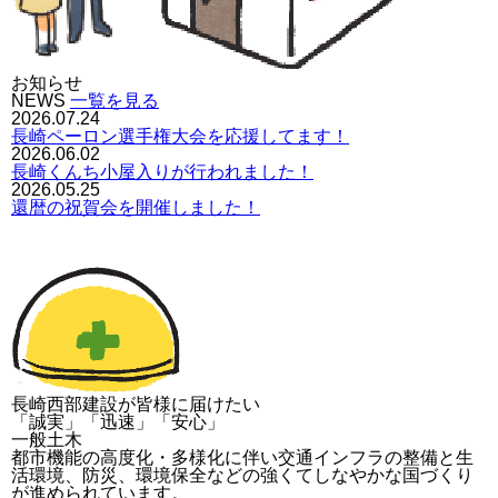
お知らせ
NEWS
一覧を見る
2026.07.24
長崎ペーロン選手権大会を応援してます！
2026.06.02
長崎くんち小屋入りが行われました！
2026.05.25
還暦の祝賀会を開催しました！
長崎西部建設が皆様に届けたい
「誠実」「迅速」「安心」
一般土木
都市機能の高度化・多様化に伴い交通インフラの整備と生
活環境、防災、環境保全などの強くてしなやかな国づくり
が進められています。