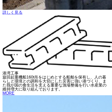
詳しく見る
港湾工事
旋回起重機船160t吊をはじめとする船舶を保有し、人の暮
らしと環境との調和を大切にした災害に強い港づくり、ま
た我が国の食生活を支える重要な漁場整備を行い水産業の
維持増大に取り組んでおります。
MORE