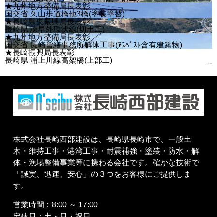
★九州地方整備局長表彰
国交省 久山歩道橋他3橋(塗装塗替)
★長崎県央振興局長表彰
長崎県 諫早外環状線(切土工)
★九州地方整備局長表彰
国交省 長崎営繕事務所解体工事(ｱｽﾍﾞｽﾄ含有建築物)
★長崎振興局長表彰
長崎県 浦上川線高架橋(上部工)
株式会社長崎西部建設は、長崎県長崎市で、一般土
木・維持工事・港湾工事・耐震補強・塗装・防水・解
体・漁場整備事業等に携わる会社です。確かな技術で
「誠実、迅速、安心」の３つをお客様にご提供しま
す。
営業時間：8:00 ～ 17:00
定休日：土・日・祝日