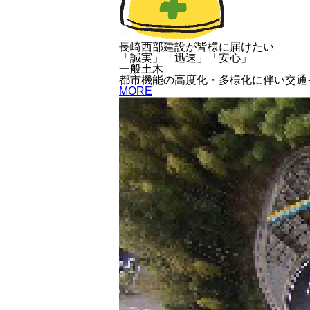
長崎西部建設が皆様に届けたい
「誠実」「迅速」「安心」
一般土木
都市機能の高度化・多様化に伴い交通
MORE