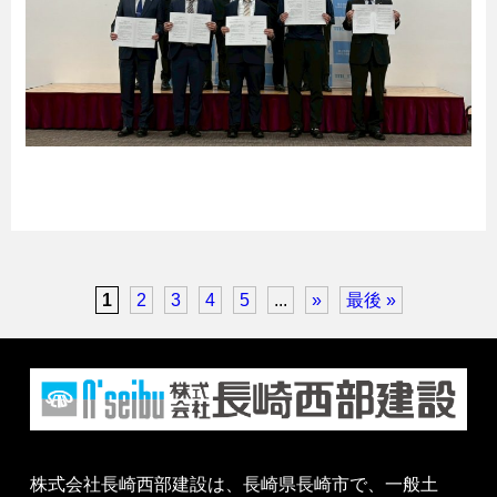
1
2
3
4
5
...
»
最後 »
株式会社長崎西部建設は、長崎県長崎市で、一般土