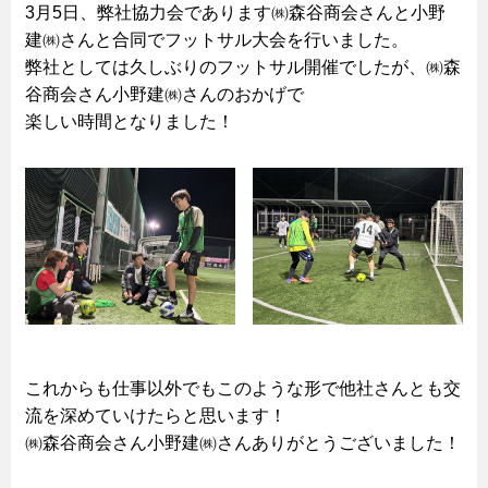
3月5日、弊社協力会であります㈱森谷商会さんと小野
建㈱さんと合同でフットサル大会を行いました。
弊社としては久しぶりのフットサル開催でしたが、㈱森
谷商会さん小野建㈱さんのおかげで
楽しい時間となりました！
これからも仕事以外でもこのような形で他社さんとも交
流を深めていけたらと思います！
㈱森谷商会さん小野建㈱さんありがとうございました！