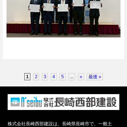
1
2
3
4
5
...
»
最後 »
株式会社長崎西部建設は、長崎県長崎市で、一般土