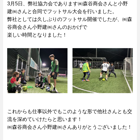
3月5日、弊社協力会であります㈱森谷商会さんと小野
建㈱さんと合同でフットサル大会を行いました。
弊社としては久しぶりのフットサル開催でしたが、㈱森
谷商会さん小野建㈱さんのおかげで
楽しい時間となりました！
これからも仕事以外でもこのような形で他社さんとも交
流を深めていけたらと思います！
㈱森谷商会さん小野建㈱さんありがとうございました！