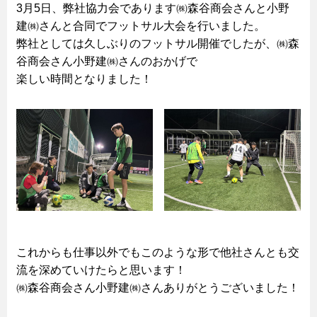
3月5日、弊社協力会であります㈱森谷商会さんと小野
建㈱さんと合同でフットサル大会を行いました。
弊社としては久しぶりのフットサル開催でしたが、㈱森
谷商会さん小野建㈱さんのおかげで
楽しい時間となりました！
これからも仕事以外でもこのような形で他社さんとも交
流を深めていけたらと思います！
㈱森谷商会さん小野建㈱さんありがとうございました！