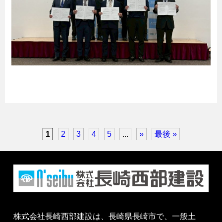
1
2
3
4
5
...
»
最後 »
株式会社長崎西部建設は、長崎県長崎市で、一般土