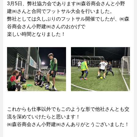
3月5日、弊社協力会であります㈱森谷商会さんと小野
建㈱さんと合同でフットサル大会を行いました。
弊社としては久しぶりのフットサル開催でしたが、㈱森
谷商会さん小野建㈱さんのおかげで
楽しい時間となりました！
これからも仕事以外でもこのような形で他社さんとも交
流を深めていけたらと思います！
㈱森谷商会さん小野建㈱さんありがとうございました！