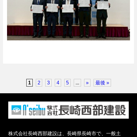
1
2
3
4
5
...
»
最後 »
株式会社長崎西部建設は、長崎県長崎市で、一般土