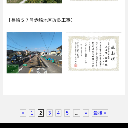
【長崎５７号赤崎地区改良工事】
«
1
2
3
4
5
...
»
最後 »