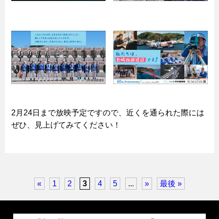
2月24日まで放映予定ですので、近くを通られた際には
ぜひ、見上げてみてください！
«
1
2
3
4
5
...
»
最後 »