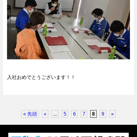
入社おめでとうございます！！
« 先頭
«
...
5
6
7
8
9
»